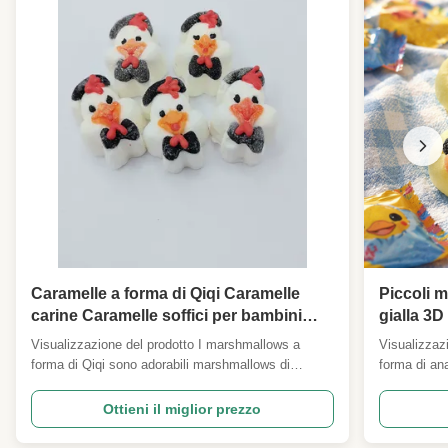
Caramelle a forma di Qiqi Caramelle
Piccoli 
carine Caramelle soffici per bambini
gialla 3D
Decorazione di torte per feste di
Decorazio
Visualizzazione del prodotto I marshmallows a
Visualizzaz
compleanno Supermercato dolcieria Al
Supermer
forma di Qiqi sono adorabili marshmallows di
forma di an
dettaglio Importatori
Importato
personaggi di cartoni animati modellati in una figura
in 3D stampa
vivace di Qiqi, con una texture morbida cuscino-
pelose,cons
Ottieni il miglior prezzo
simile a nuvole e una dolcezza fruttata di vaniglia
fruttata di 
naturale.Ogni caramella è dotata di delicati dettagli
un delicato 