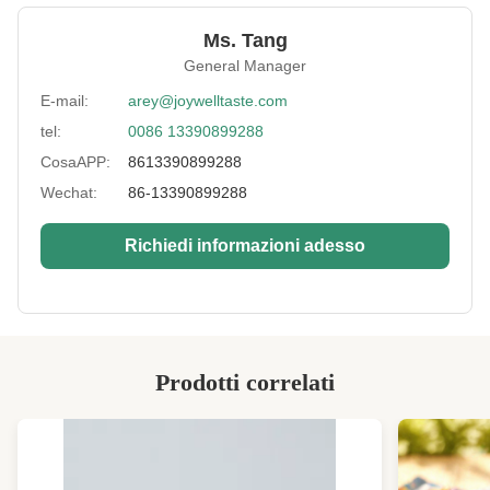
Expriation Date:
12 mesi
Ms. Tang
General Manager
Storage:
nel posto fresco ed asciutto
E-mail:
arey@joywelltaste.com
Sample:
disponibili
tel:
0086 13390899288
Moisture:
meno 5%
CosaAPP:
8613390899288
Products Name:
Servizio di alta qualità dell'OEM dei piselli del
Wechat:
86-13390899288
wasabi di colore verde
Richiedi informazioni adesso
Packing:
Borsa in serie, borsa del rivenditore, barattolo
dell'animale domestico, OEM.
High Light:
piselli arrostiti
,
spuntino croccante dei piselli
Prodotti correlati