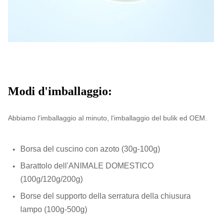
OEM:
Disponibile.
MOQ
1X20'FCL
Termine di
entro 30 giorni (al porto di
consegna:
caricamento: Shanghai, la Cina)
Modi d'imballaggio:
Termini di
T/T, L/C
pagamento:
Abbiamo l'imballaggio al minuto, l'imballaggio del bulik ed OEM.
Campioni:
Disponibile
Certificato di origine. 2. descrizione
1.
Borsa del cuscino con azoto (30g-100g)
fitosanitaria del certificato 5. di analisi
Barattolo dell'ANIMALE DOMESTICO
di Microbilogical del certificato 4. del
(100g/120g/200g)
Documenti:
certificato 3.Health della polizza della
Borse del supporto della serratura della chiusura
LISTA di IMBALLAGGIO del
lampo (100g-500g)
FATTURA COMMERCIALE 7. degli