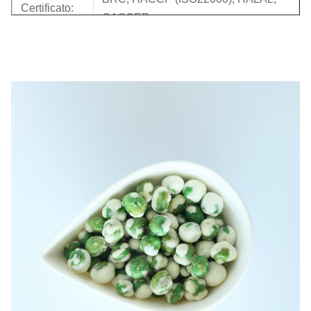
Certificato:
CASCER
Certificato di
Verificato dallo SGS con di categoria
BRC:
B
Pacchetto
5kg/bag x2bag/CTN, borsa del
interno:
pacchetto del foglio di alluminio
Fuori
10KG/ctn, doppio strato, colore giallo
pacchetto:
Peso lordo:
10.6KG/ctn
CBM (³ DI
0.03=0.38*0.28*0.28m
M.):
Quantità:
980/2020/2310ctns
20'/40'/40HQ