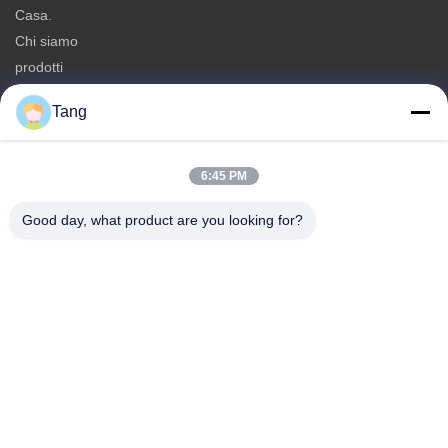
Casa.
Chi siamo
prodotti
Contattaci
Tang
Categorie
Spuntini della soia
6:45 PM
Spuntino delle fave
Good day, what product are you looking for?
Spuntino della fava
Preparato del cracker del riso
Spuntino dei piselli
Contattaci
tel: 86-512-65652323
E-mail:
arey@joywelltaste.com
Aggiungi: Costruzione di affari dell'Unione Sovietica Li della
stanza 802, nessuna strada di 81 Unione Sovietica Li,