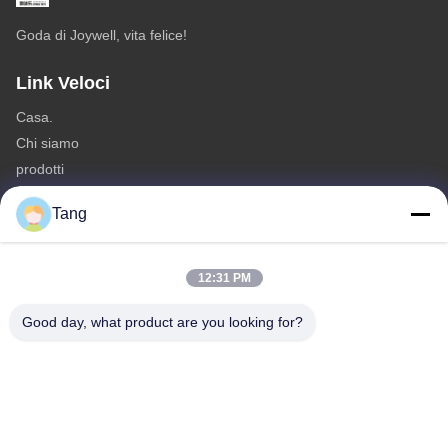
Goda di Joywell, vita felice!
Link Veloci
Casa.
Chi siamo
prodotti
Contattaci
Tang
Categorie
Spuntini della soia
12:31 PM
Spuntino delle fave
Good day, what product are you looking for?
Spuntino della fava
Preparato del cracker del riso
Spuntino dei piselli
Contattaci