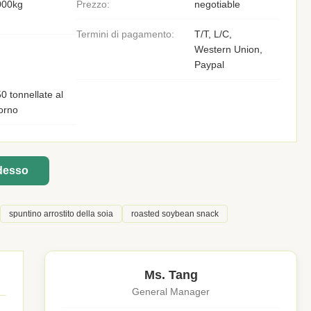
000kg
Prezzo:
negotiable
Termini di pagamento:
T/T, L/C,
Western Union,
Paypal
0 tonnellate al
orno
adesso
spuntino arrostito della soia
roasted soybean snack
Ms. Tang
General Manager