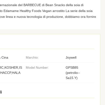
nternazionale del BARBECUE di Bean Snacks della soia di
rto Edamame Healthy Foods Vegan arrostito La serie della soia
uove linea e nuova tecnologia di produzione, dobbiamo ora fornire
 Cina
Marchio:
Joywell
RC,KOSHER,IS
Model Number:
GPSB85
,HACCP,HALA
(petrolio--
Sa15.Y)
i