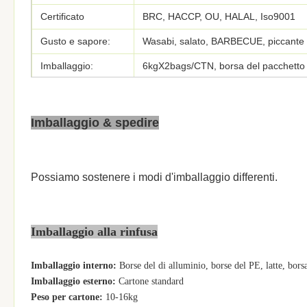
Certificato
BRC, HACCP, OU, HALAL, Iso9001
Gusto e sapore:
Wasabi, salato, BARBECUE, piccante 
Imballaggio:
6kgX2bags/CTN, borsa del pacchetto de
Termine di prezzi:
CATENA DELL'OROLOGIO, CIF, CFR
Termine di
Imballaggio & spedire
T/T, L/C, D/P
pagamento:
Officina
Elaborato nella pianta di GMP
Possiamo sostenere i modi d'imballaggio differenti.
Ordine minimo:
1 tonnellata metrica
Prezzo unitario:
Negoziabile
Termine di
Imballaggio alla rinfusa
Entro 25 giorni lavorativi
consegna:
Imballaggio interno:
Borse del di alluminio, borse del PE, latte, b
Imballaggio esterno:
Cartone standard
Peso per cartone:
10-16kg