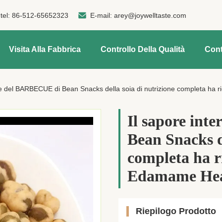
tel:
86-512-65652323
E-mail:
arey@joywelltaste.com
Visita Alla Fabbrica
Controllo Della Qualità
Cont
le del BARBECUE di Bean Snacks della soia di nutrizione completa ha r
Il sapore in
Bean Snacks d
completa ha ri
Edamame Hea
Riepilogo Prodotto