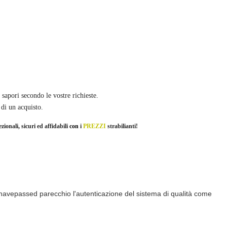
 sapori secondo le vostre richieste.
 di un acquisto.
ezionali, sicuri ed affidabili
con
i
PREZZI
strabilianti
!
i havepassed parecchio l'autenticazione del sistema di qualità come