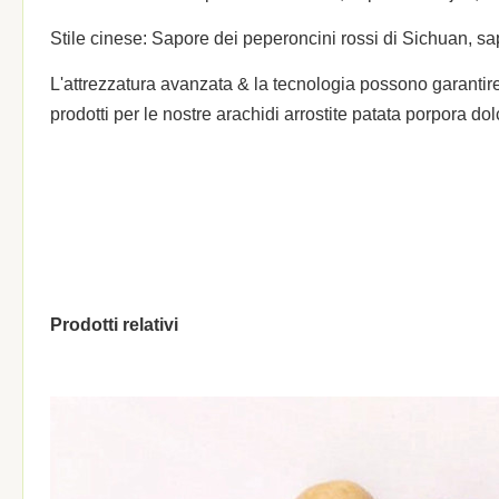
MOQ
Una tonnellata metrica
Stile cinese: Sapore dei peperoncini rossi di Sichuan, sa
Termine di
Entro 30 giorni (al porto di caricame
L'attrezzatura avanzata & la tecnologia possono garantir
consegna:
prodotti per le nostre arachidi arrostite patata porpora dol
Termini di
T/T, L/C
pagamento:
Campioni:
Disponibile
Certificato di origine. 2. descrizione 
1.
analisi di Microbilogical del certificat
Documenti:
Prodotti relativi
lista di imballaggio del fattura commer
polizza di carico (B/L)
Quantità di
Intorno 400
impiegati