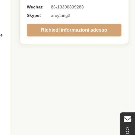
Wechat:
86-13390899288
Skype:
areytang2
Richiedi informazioni adesso
re