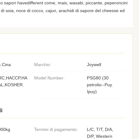
iamo sapori havedifferent come, mais, wasabi, piccante, peperoncini
sa di soia, noce di cocco, cajun, arachidi di sapore del cheesse ed
 Cina
Marchio:
Joywell
RC,HACCP,HA
Model Number:
PSG80 (30
AL,KOSHER.
petrolio--Puy.
Ipuy)
i
000kg
Termini di pagamento:
L/C, T/T, D/A,
D/P, Western