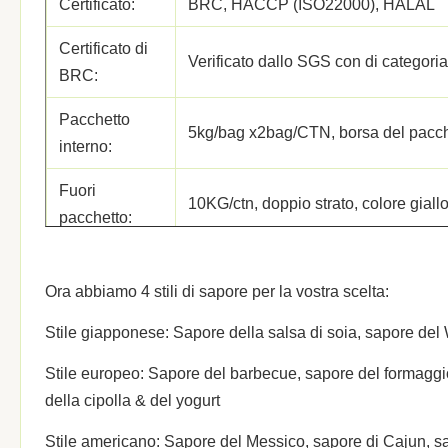
Certificato:
BRC, HACCP (ISO22000), HALAL
Certificato di
Verificato dallo SGS con di categori
BRC:
Pacchetto
5kg/bag x2bag/CTN, borsa del pacchet
interno:
Fuori
10KG/ctn, doppio strato, colore giall
pacchetto:
Peso lordo:
10.6KG/ctn
Ora abbiamo 4 stili di sapore per la vostra scelta:
CBM (³ DI M.):
0.03=0.38*0.28*0.28m
Stile giapponese: Sapore della salsa di soia, sapore del
Quantità:
980/2020/2310ctns
Stile europeo: Sapore del barbecue, sapore del formaggio
20'/40'/40HQ
della cipolla & del yogurt
OEM:
Disponibile.
Stile americano: Sapore del Messico, sapore di Cajun, s