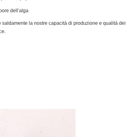
pore dell'alga
nto: Shanghai, la Cina)
e saldamente la nostre capacità di produzione e qualità dei
ce.
fitosanitaria del certificato 5. di
o 4. del certificato 3.Health della
ciale 7. degli ingredienti 6. 8.