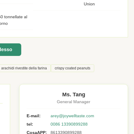
Union
0 tonnellate al
orno
adesso
arachidi rivestite della farina
crispy coated peanuts
Ms. Tang
General Manager
E-mail:
arey@joywelltaste.com
tel:
0086 13390899288
CosaAPP:
8613390899288