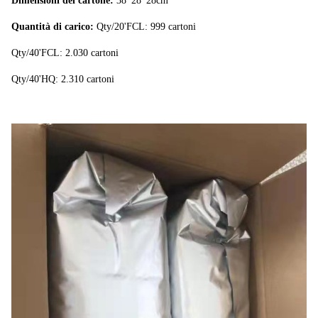
Dimensioni del cartone:
38*28*28cm
4. Certificato di analisi di
Quantità di carico:
Qty/20'FCL: 999 cartoni
Microbilogical
Qty/40'FCL: 2.030 cartoni
Documenti:
5. Descrizione degli ingredienti
Qty/40'HQ: 2.310 cartoni
6. Fattura commerciale
7. Lista di imballaggio
8. Polizza di carico (B/L)
Abilità del
150 tonnellate metriche al giorno
rifornimento:
Quantità di
Intorno 850
impiegati