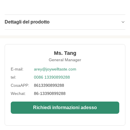
Dettagli del prodotto
Product Name:
Spuntini arrostiti rivestiti certificati cascer halal
BRC FDA degli anacardii del pepe nero
Delivery Way:
Via mare o via aerea
Ms. Tang
General Manager
Lead Time:
entro 25 giorni
E-mail:
arey@joywelltaste.com
Certificates:
BRC, HACCP, HALAL, CASCER
tel:
0086 13390899288
Expiration Date:
12 mesi
CosaAPP:
8613390899288
Storage:
Deposito nel posto asciutto fresco
Wechat:
86-13390899288
Payment:
T/T, L/C, Paypal, ecc.
Richiedi informazioni adesso
Key Words:
Anacardi
Packing:
Borsa in serie, borsa del rivenditore, barattolo
dell'animale domestico, OEM