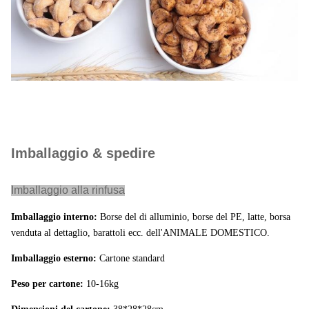
Quantità:
980/2020/2310ctns
20'/40'/40HQ
OEM:
Disponibile.
MOQ
1000kgs
Termine di
Entro 30 giorni (al porto di carico:
consegna:
Shanghai, la Cina)
Imballaggio & spedire
Termini di
T/T, L/C, Paypal.
Imballaggio alla rinfusa
pagamento:
Imballaggio interno:
Borse del di alluminio, borse del PE, latte, borsa
Campioni:
Disponibile
venduta al dettaglio, barattoli ecc. dell'ANIMALE DOMESTICO.
1. Certificato di origine
Imballaggio esterno:
Cartone standard
2. Certificato fitosanitario
Peso per cartone:
10-16kg
certificato 3.Health