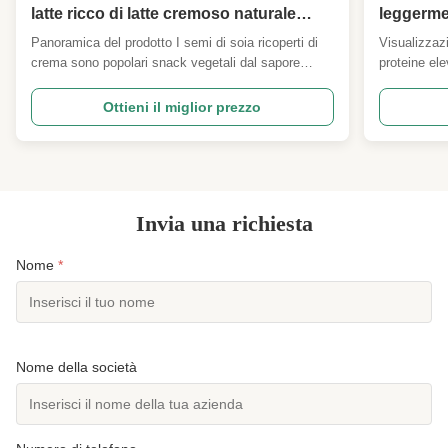
latte ricco di latte cremoso naturale
leggermen
Sapore vegetale Proteine di soia Snack
croccanti
Panoramica del prodotto I semi di soia ricoperti di
Visualizzazi
per bambini Colazione Regalo Negozio
Snack sal
crema sono popolari snack vegetali dal sapore
proteine el
al dettaglio Importatori
per cola
fruttato, preparati con semi di soia interi e carnosi,
base di pian
Importato
completamente sgusciati. Adottando la tostatura
soia grassi
Ottieni il miglior prezzo
lenta a bassa temperatura per ottenere una
all'ingro
conchiglia.A
croccantezza leggera e duratura, ogni chicco è
temperatura 
avvolto ...
Invia una richiesta
Nome
*
Nome della società