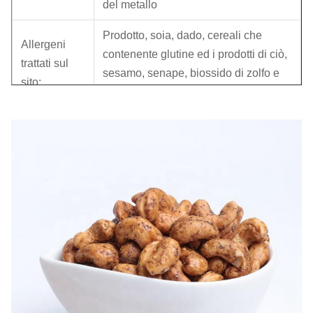
del metallo
Prodotto, soia, dado, cereali che
Allergeni
contenente glutine ed i prodotti di ciò,
trattati sul
sesamo, senape, biossido di zolfo e
sito:
solfito dell'arachide.
Sapore:
Sapore del pepe nero
Struttura:
Molto croccante
Durata di
prodotto in
12 mesi
magazzino:
Standard di
NON-GMO, mercato di UE
qualità:
FDA no:
15315764210