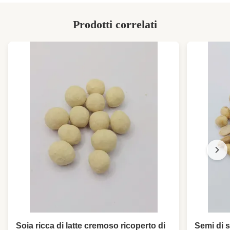
HS Code:
1904100000
Prodotti correlati
High Light:
spuntino sano degli anacardi
,
anacardi rivestiti
Soia ricca di latte cremoso ricoperto di
Semi di s