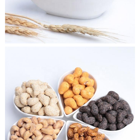
CODICE DI
19041 00000
HS:
Certificato di
Verificato dallo SGS con di categoria
BRC:
B
Organico
Nessun
Pacchetto
6kg/bag x2bag/CTN, borsa del
interno:
pacchetto del foglio di alluminio
Fuori
12KG/ctn, colore doppio e giallo
pacchetto:
Peso lordo:
12.6KG/ctn
CBM (³ DI
0.03=0.38*0.28*0.28m
M.):