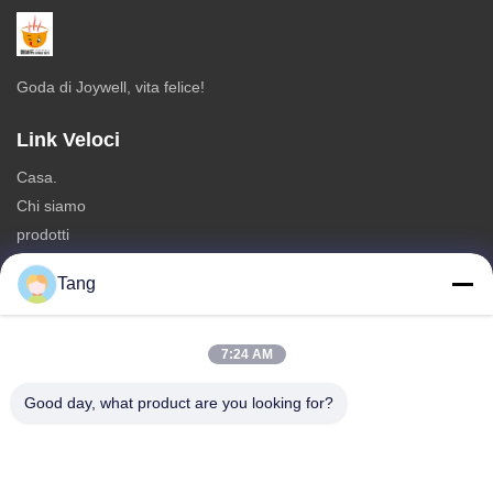
Goda di Joywell, vita felice!
Link Veloci
Casa.
Chi siamo
prodotti
Contattaci
Tang
Categorie
Spuntini della soia
7:24 AM
Spuntino delle fave
Good day, what product are you looking for?
Spuntino della fava
Preparato del cracker del riso
Spuntino dei piselli