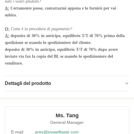
tutti i vostri prodotti?
A:
Certamente posso, contattarmi appena e lo fornirò per voi
subito.
Q:
Come è la procedura di pagamento?
A:
deposito di 30% in anticipo, equilibrio T/T di 70% prima della
spedizione se usando lo spedizioniere del cliente.
deposito di 30% in anticipo, equilibrio T/T di 70% dopo avere
inviato via fax la copia del BL se usando lo spedizioniere del
venditore.
Dettagli del prodotto
Certificate:
BRC, cascer, iso, HACCP, HALAL.
Expiration Date:
12 mesi
Ms. Tang
Lead Time:
entro i 25 giorni
General Manager
Sample:
Sì
E-mail:
arey@joywelltaste.com