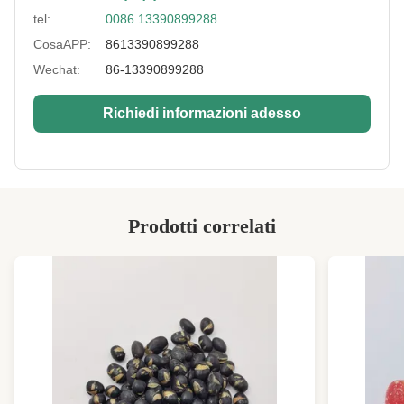
tel:
0086 13390899288
Taste:
Wasabi, salato, BBQ, piccante.
CosaAPP:
8613390899288
Storage:
nel posto fresco ed asciutto
Wechat:
86-13390899288
Promotion:
Sì
Richiedi informazioni adesso
Color:
Nero naturale, verde, giallo
Packing Ways:
Imballaggio standard e su misura
High Light:
spuntini del dado della soia
,
spuntino arrostito della soia
Prodotti correlati