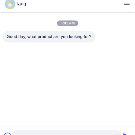
Tang
Categorie
Spuntini della soia
6:01 AM
Spuntino delle fave
Good day, what product are you looking for?
Spuntino della fava
Preparato del cracker del riso
Spuntino dei piselli
Contattaci
tel: 86-512-65652323
E-mail:
arey@joywelltaste.com
Aggiungi: Costruzione di affari dell'Unione Sovietica Li della
stanza 802, nessuna strada di 81 Unione Sovietica Li,
distretto dello zhong di Wu, provincia di Suzhou, Jiangsu,
Cina
Copyright © 2017-2026 Suzhou Joywell Taste Co.,Ltd. Tutti i diritti riservati. |