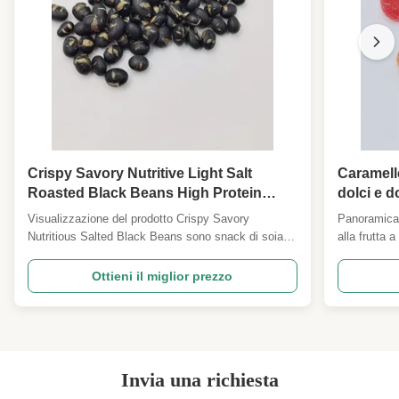
Crispy Savory Nutritive Light Salt
Caramelle
Roasted Black Beans High Protein
dolci e do
Whole Black Soybean Snack Wholesale
dolci e do
Visualizzazione del prodotto Crispy Savory
Panoramica
For Supermarket Fitness Store Pub
dolci e do
Nutritious Salted Black Beans sono snack di soia
alla frutta 
Importatori
dolci e do
nera integrale di alta qualità, elaborati con una lenta
romantiche 
dolci e do
torrefazione a bassa temperatura senza fritto.I
in delicate 
Ottieni il miglior prezzo
fagioli neri selezionati, grassi e intatti, conservano
dolci e do
gusto agrod
al loro interno proteine vegetali naturali ...
gommosa e r
dolci e do
frutta natura
dolci e do
dolci e do
dolci e do
Invia una richiesta
dolci e d