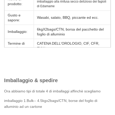
imballaggio alla rinfusa secco delizioso dei fagioli
prodotto:
di Edamame
Gusto e
Wasabi, salato, BBQ, piccante ed ecc.
sapore:
6kgX2bags/CTN, borsa del pacchetto del
Imballaggio:
foglio di alluminio
Termine di
CATENA DELL'OROLOGIO, CIF, CFR,
prezzi:
EXW
Termine di
T/T, L/C, D/P
pagamento:
Porto:
Shanghai
Imballaggio & spedire
Ordine
1 tonnellata metrica
minimo:
Ora abbiamo tipi di totale 4 di imballaggi affinchè scegliamo
Prezzo
unitario:
imballaggio 1.Bulk-- 4.5kgx2bags/CTN, borse del foglio di
alluminio ad un cartone
Termine di
Entro 30 giorni lavorativi
consegna: