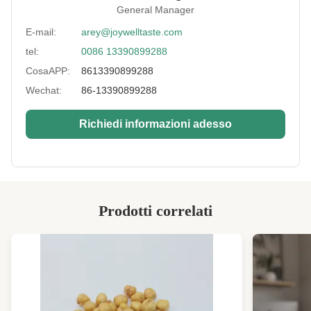
General Manager
Shelf Life:
12 mesi
E-mail:
arey@joywelltaste.com
Delivery:
Via mare o aria
tel:
0086 13390899288
Sample:
disponibili
CosaAPP:
8613390899288
Flavor:
Wasabi, salato, BBQ, piccante.
Wechat:
86-13390899288
Production Time:
entro 25 giorni lavorativi
Richiedi informazioni adesso
Storage:
nell'ambito del posto fresco ed asciutto, senza
luce solare
Promotion:
disponibili
High Light:
spuntini del dado della soia
,
Prodotti correlati
spuntino arrostito della soia