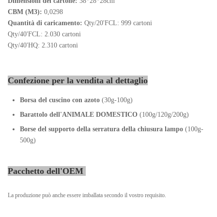
Dimensioni del cartone:
38*28*28cm
CBM (M3):
0,0298
Quantità di caricamento:
Qty/20'FCL: 999 cartoni
Qty/40'FCL: 2.030 cartoni
Qty/40'HQ: 2.310 cartoni
Confezione per la vendita al dettaglio
Borsa del cuscino con azoto
(30g-100g)
Barattolo dell'ANIMALE DOMESTICO
(100g/120g/200g)
Borse del supporto della serratura della chiusura lampo
(100g-
500g)
Pacchetto dell'OEM
La produzione può anche essere imballata secondo il vostro requisito.