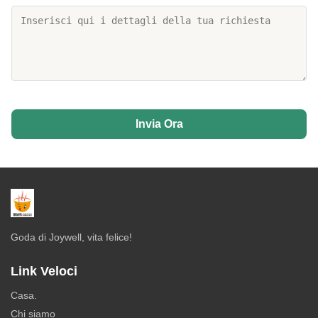
Invia Ora
Goda di Joywell, vita felice!
Link Veloci
Casa.
Chi siamo