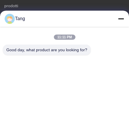
prodotti
Contattaci
Tang
Categorie
Spuntini della soia
11:11 PM
Spuntino delle fave
Good day, what product are you looking for?
Spuntino della fava
Preparato del cracker del riso
Spuntino dei piselli
Contattaci
tel: 86-512-65652323
E-mail:
arey@joywelltaste.com
Aggiungi: Costruzione di affari dell'Unione Sovietica Li della
stanza 802, nessuna strada di 81 Unione Sovietica Li,
distretto dello zhong di Wu, provincia di Suzhou, Jiangsu,
Cina