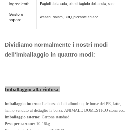
Ingredienti:
Fagioli della soia, olio di fagiolo della soia, sale
Gusto e
wasabi, salato, BBQ, piccante ed ecc.
sapore:
6kgX2bag/CTN, borsa del pacchetto del
Imballaggio:
foglio di alluminio
Dividiamo normalmente i nostri modi
Termine di
CATENA DELL'OROLOGIO, CIF, CFR, EXW
prezzi:
dell'imballaggio in quattro modi:
Termine di
T/T, L/C, D/P
pagamento:
Porto:
Schang-Hai
Ordine
Imballaggio alla rinfusa
1 tonnellata metrica
minimo:
Imballaggio interno:
Le borse del di alluminio, le borse del PE, latte,
Prezzo
Aggiornato
unitario:
hanno venduto al dettaglio la borsa, ANIMALE DOMESTICO stona ecc.
Imballaggio esterno:
Cartone standard
Termine di
Entro 30 giorni lavorativi
Peso per cartone:
10-16kg
consegna: