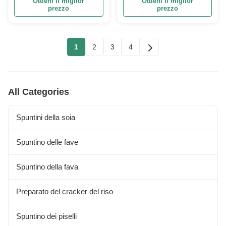
Ottieni il miglior
Ottieni il miglior
delle carote IQF
differente
prezzo
prezzo
1
2
3
4
All Categories
Spuntini della soia
Spuntino delle fave
Spuntino della fava
Preparato del cracker del riso
Spuntino dei piselli