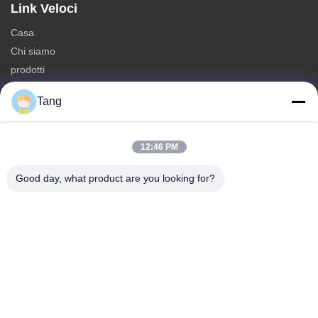
Link Veloci
Casa.
Chi siamo
prodotti
Contattaci
Tang
Categorie
Spuntini della soia
12:46 PM
Spuntino delle fave
Good day, what product are you looking for?
Spuntino della fava
Preparato del cracker del riso
Spuntino dei piselli
Contattaci
tel: 86-512-65652323
E-mail:
arey@joywelltaste.com