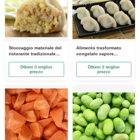
Stoccaggio materiale del
Alimento trasformato
ristorante tradizionale
congelato sapore
-18℃ degli gnocchi
differente saporito,
congelato vapore di
gnocchi cinesi
Ottieni il miglior
Ottieni il miglior
Jiaozi di cinese
congelati Jiaozi
prezzo
prezzo