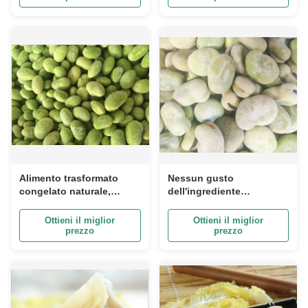
l'adulto
Alimento trasformato
Nessun gusto
congelato naturale,
dell'ingrediente
piselli verdi
crudo sano della
freschi congelati sani di
copertura della salsa
Ottieni il miglior
Ottieni il miglior
Edamame degli alimenti
delle fave congelato
prezzo
prezzo
pigmento buon