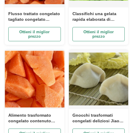
Flusso trattato congelato
Classifichi una gelata
tagliato congelato
rapida elaborata di
contenuto nutrizioni
Edamame dell'alimento
complete della verdura
congelata verdure
Ottieni il miglior
Ottieni il miglior
fresca delle carote
organiche con il COA
prezzo
prezzo
Alimento trasformato
Gnocchi trasformati
congelato contenuto
congelati deliziosi JiaoZi
vitamine, tecnologia
dell'alimento con
fresca di congelamento
Ingrediants interno