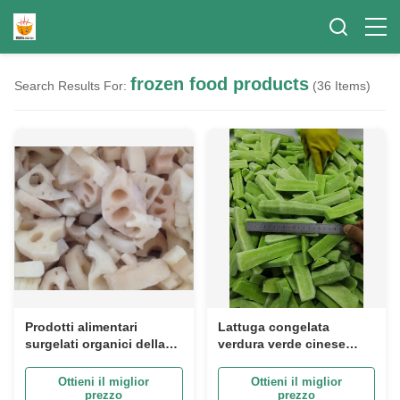
frozen food products
Search Results For:
(36 Items)
Prodotti alimentari
Lattuga congelata
surgelati organici della
verdura verde cinese
radice fresca di
cinese di salute degli
Lotus NESSUN
alimenti per il ristorante
Ottieni il miglior
Ottieni il miglior
preservativi aggiunti per
prezzo
prezzo